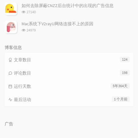
次
如何去除屏蔽CNZZ后台统计中的出现的广告信息
数:
浏
27140
览
次
Mac系统下V2rayU网络连接不上的原因
数:
浏
24979
览
次
数:
博客信息
文章数目
124
评论数目
198
运行天数
5年364天
最后活动
1 个月前
广告