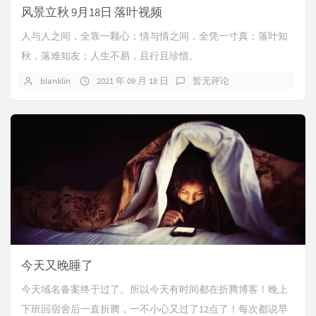
风景立秋 9月18日 落叶视频
人与人之间，全靠一颗心；情与情之间，全凭一寸真；落叶知
秋，落难知友；人生不易，且行且珍惜。
blanklin
2021 年 09 月 18 日
暂无评论
今天又晚睡了
今天域名备案终于过了。所以今天有时间都在折腾博客！晚上
下班回宿舍后一直折腾，一不小心又过了12点了！每次都说早