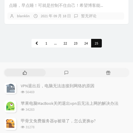
点睡，早点睡！可就是控制不住自己！希望博客能...
blanklin
2021 年 09 月 18 日
暂无评论
1
...
22
23
24
25
热
最
随
门
新
机
文
评
文
VPN退出后，电脑无法连接到网络的原因
章
论
章
浏
56469
览
次
苹果电脑MacBook关闭退出vpn后无法上网的解决办法
数:
浏
34283
览
次
甲骨文免费服务器ip被墙了，怎么更换ip?
数:
浏
31278
览