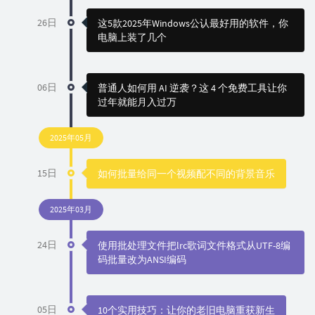
26日
这5款2025年Windows公认最好用的软件，你
电脑上装了几个
06日
普通人如何用 AI 逆袭？这 4 个免费工具让你
过年就能月入过万
2025年05月
15日
如何批量给同一个视频配不同的背景音乐
2025年03月
24日
使用批处理文件把lrc歌词文件格式从UTF-8编
码批量改为ANSI编码
05日
10个实用技巧：让你的老旧电脑重获新生