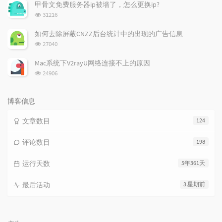
次
甲骨文免费服务器ip被墙了，怎么更换ip?
数:
浏
31216
览
次
如何去除屏蔽CNZZ后台统计中的出现的广告信息
数:
浏
27040
览
次
Mac系统下V2rayU网络连接不上的原因
数:
浏
24906
览
次
数:
博客信息
文章数目
124
评论数目
198
运行天数
5年361天
最后活动
3 星期前