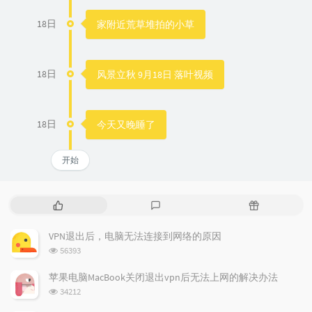
18日
家附近荒草堆拍的小草
18日
风景立秋 9月18日 落叶视频
18日
今天又晚睡了
开始
热
最
随
门
新
机
文
评
文
VPN退出后，电脑无法连接到网络的原因
章
论
章
浏
56393
览
次
苹果电脑MacBook关闭退出vpn后无法上网的解决办法
数:
浏
34212
览