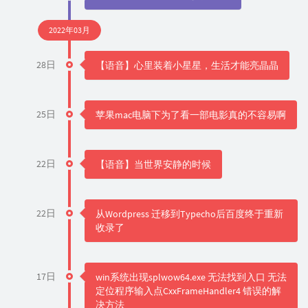
2022年03月
28日
【语音】心里装着小星星，生活才能亮晶晶
25日
苹果mac电脑下为了看一部电影真的不容易啊
22日
【语音】当世界安静的时候
22日
从Wordpress 迁移到Typecho后百度终于重新
收录了
17日
win系统出现splwow64.exe 无法找到入口 无法
定位程序输入点CxxFrameHandler4 错误的解
决方法