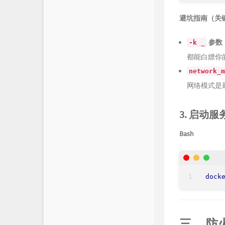
避坑指南（关
参数
-k _
都能白嫖你
network_m
网络模式是
3. 启动服
Bash
dock
三、 防