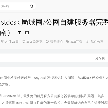
 Rustdesk 局域网/公网自建服务器
南）
分
6 年 04 月 22 日
2315 次浏览
暂无评论
3125字数
软件分享
类：
：
分享到
iewer 商业检测越来越严、AnyDesk 跨境延迟让人崩溃，
RustDesk
已经成为 2
源方案。
 RustDesk 时，最头疼的就是官方公共服务器偶尔的拥挤和延迟。其实
BBR）才是解锁 RustDesk 满血性能的唯一途径。今天我就结合自己在运维