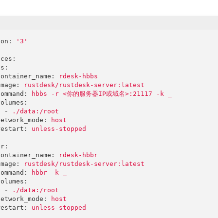
ion
: 
'3'
ices
:
bs
:
container_name
: 
rdesk-hbbs
image
: 
rustdesk/rustdesk-server:latest
command
: 
hbbs -r <你的服务器IP或域名>:21117 -k _
volumes
:
-
./data:/root
network_mode
: 
host
restart
: 
unless-stopped
br
:
container_name
: 
rdesk-hbbr
image
: 
rustdesk/rustdesk-server:latest
command
: 
hbbr -k _
volumes
:
-
./data:/root
network_mode
: 
host
restart
: 
unless-stopped