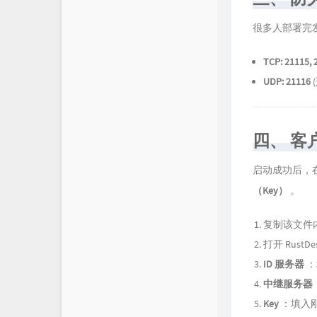
很多人部署完
TCP: 21115, 
UDP: 21116
四、 客
启动成功后，
（Key）
。
复制该文件
打开 RustDe
ID 服务器
：
中继服务器
Key
：填入