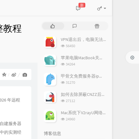
新
完整教程
热
最
随
门
新
机
文
评
文
VPN退出后，电脑无法连接到网络的原因
章
论
章
浏
56450
览
次
苹果电脑MacBook关闭退出vpn后无法上网的解决办法
数:
浏
34264
览
次
：
甲骨文免费服务器ip被墙了，怎么更换ip?
数:
浏
31270
览
次
如何去除屏蔽CNZZ后台统计中的出现的广告信息
数:
026 年远程
浏
27112
览
次
Mac系统下V2rayU网络连接不上的原因
数:
浏
24960
，自建服务器
览
次
过程中的实测经
博客信息
数: