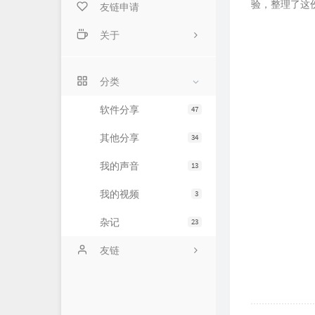
验，整理了这
友链申请
关于
关于我
分类
留言本
软件分享
47
其他分享
34
我的声音
13
我的视频
3
杂记
23
友链
因为很想念
阿锋的小宇宙