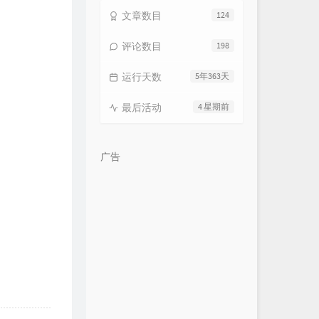
文章数目
124
评论数目
198
运行天数
5年363天
最后活动
4 星期前
广告