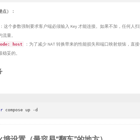
键点）：
：这个参数强制要求客户端必须输入 Key 才能连接。如果不加，任何人
的流量。
：为了减少 NAT 转换带来的性能损失和端口映射烦恼，直
ode: host
最稳妥的。
务
er
 compose up -d
火墙设置（最容易“翻车”的地方）