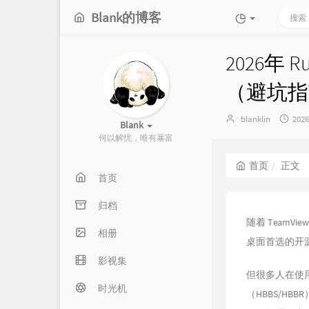
Blank的博客
2026年
（避坑指
博
发
blanklin
202
Blank
主：
布
何以解忧，唯有暴富
时
间
首页
正文
首页
归档
随着 TeamV
相册
桌面首选的开
影视集
但很多人在使用
时光机
（HBBS/H