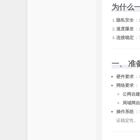
为什么一定
Cikian
隐私安全
：
China Travel Guide
速度爆发
：
周公解梦
连接稳定
：
一、 
硬件要求
：
网络要求
：
公网自建
局域网自
操作系统
：
证稳定性。