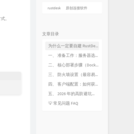
rustdesk
原创连接软件
方式。
文章目录
为什么一定要自建 RustDesk 服务器？
一、 准备工作：服务器选型与系统
二、 核心部署步骤（Docker 一键流）
三、 防火墙设置（最容易“翻车”的地方）
四、 客户端配置：如何获取 Key？
五、 2026 年的高阶避坑技巧
💡 常见问题 FAQ