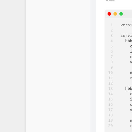
vers
serv
hb
hb