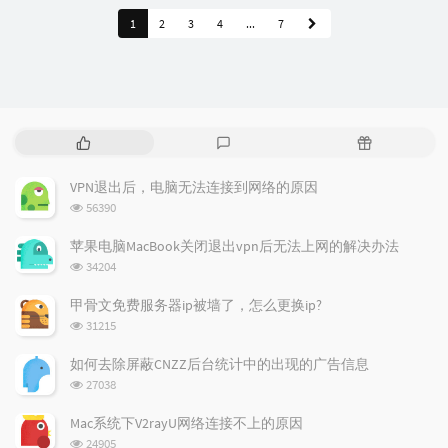
1
2
3
4
...
7
热
最
随
门
新
机
文
评
文
VPN退出后，电脑无法连接到网络的原因
章
论
章
浏
56390
览
次
苹果电脑MacBook关闭退出vpn后无法上网的解决办法
数:
浏
34204
览
次
甲骨文免费服务器ip被墙了，怎么更换ip?
数:
浏
31215
览
次
如何去除屏蔽CNZZ后台统计中的出现的广告信息
数:
浏
27038
览
次
Mac系统下V2rayU网络连接不上的原因
数:
浏
24905