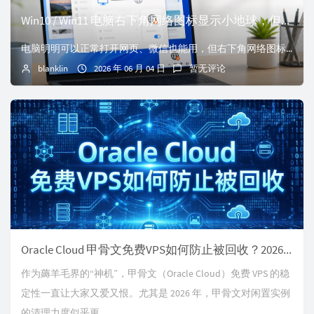
Win10 / Win11 电脑右下角网络图标显示小地球，但明明可以上网怎么办？
电脑明明可以正常打开网页、微信也能用，但右下角网络图标却一直显示小地球，甚至提示“无 Internet”。这类问题大多数不是网络真的断了，而是 Windo...
blanklin
2026 年 06 月 04 日
暂无评论
Oracle Cloud 甲骨文免费VPS如何防止被回收？2026最新保活脚本与完整策略
作为薅羊毛界的“神机”，甲骨文（Oracle Cloud）免费 VPS 的稳
定性一直让大家又爱又恨。尤其是 2026 年，甲骨文对闲置实例
的清理力度似乎更...